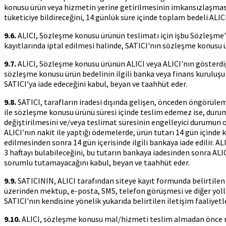
konusu ürün veya hizmetin yerine getirilmesinin imkansızlaşması
tüketiciye bildireceğini, 14 günlük süre içinde toplam bedeli ALIC
9.6.
ALICI, Sözleşme konusu ürünün teslimatı için işbu Sözleşme
kayıtlarında iptal edilmesi halinde, SATICI'nın sözleşme konusu
9.7.
ALICI, Sözleşme konusu ürünün ALICI veya ALICI'nın gösterdiği
sözleşme konusu ürün bedelinin ilgili banka veya finans kuruluşu
SATICI'ya iade edeceğini kabul, beyan ve taahhüt eder.
9.8.
SATICI, tarafların iradesi dışında gelişen, önceden öngörüleme
ile sözleşme konusu ürünü süresi içinde teslim edemez ise, durumu
değiştirilmesini ve/veya teslimat süresinin engelleyici durumun 
ALICI'nın nakit ile yaptığı ödemelerde, ürün tutarı 14 gün içinde k
edilmesinden sonra 14 gün içerisinde ilgili bankaya iade edilir. A
3 haftayı bulabileceğini, bu tutarın bankaya iadesinden sonra ALI
sorumlu tutamayacağını kabul, beyan ve taahhüt eder.
9.9.
SATICININ, ALICI tarafından siteye kayıt formunda belirtilen v
üzerinden mektup, e-posta, SMS, telefon görüşmesi ve diğer yolla
SATICI'nın kendisine yönelik yukarıda belirtilen iletişim faaliye
9.10.
ALICI, sözleşme konusu mal/hizmeti teslim almadan önce muay