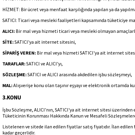
HİZMET: Bir ücret veya menfaat karşılığında yapılan ya da yapılm
SATICI: Ticari veya mesleki faaliyetleri kapsamında tüketiciye m
ALICI:
Bir mal veya hizmeti ticari veya mesleki olmayan amaçlarla
SİTE:
SATICI'ya ait internet sitesini,
SİPARİŞ VEREN:
Bir mal veya hizmeti SATICI'ya ait internet sites
TARAFLAR:
SATICI ve ALICI'yı,
SÖZLEŞME:
SATICI ve ALICI arasında akdedilen işbu sözleşmeyi,
MAL:
Alışverişe konu olan taşınır eşyayı ve elektronik ortamda ku
3.KONU
İşbu Sözleşme, ALICI'nın, SATICI'ya ait internet sitesi üzerinden ele
Tüketicinin Korunması Hakkında Kanun ve Mesafeli Sözleşmelere 
Listelenen ve sitede ilan edilen fiyatlar satış fiyatıdır. İlan edile
kadar geçerlidir.