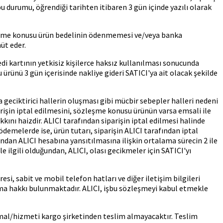
durumu, öğrendiği tarihten itibaren 3 gün içinde yazılı olarak
leşme konusu ürün bedelinin ödenmemesi ve/veya banka
üt eder.
di kartının yetkisiz kişilerce haksız kullanılması sonucunda
ünü 3 gün içerisinde nakliye gideri SATICI'ya ait olacak şekilde
 geciktirici hallerin oluşması gibi mücbir sebepler halleri nedeni
arişin iptal edilmesini, sözleşme konusu ürünün varsa emsali ile
nı haizdir. ALICI tarafından siparişin iptal edilmesi halinde
ödemelerde ise, ürün tutarı, siparişin ALICI tarafından iptal
fından ALICI hesabına yansıtılmasına ilişkin ortalama sürecin 2 ile
 ilgili olduğundan, ALICI, olası gecikmeler için SATICI'yı
i, sabit ve mobil telefon hatları ve diğer iletişim bilgileri
şma hakkı bulunmaktadır. ALICI, işbu sözleşmeyi kabul etmekle
 mal/hizmeti kargo şirketinden teslim almayacaktır. Teslim