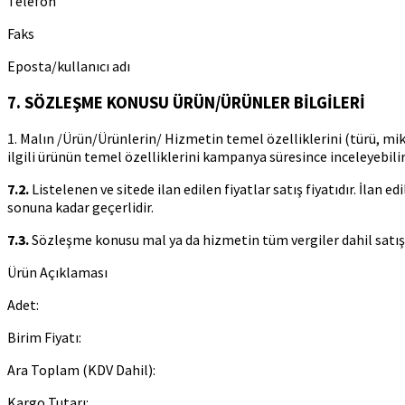
Telefon
Faks
Eposta/kullanıcı adı
7. SÖZLEŞME KONUSU ÜRÜN/ÜRÜNLER BİLGİLERİ
1. Malın /Ürün/Ürünlerin/ Hizmetin temel özelliklerini (türü, mi
ilgili ürünün temel özelliklerini kampanya süresince inceleyebili
7.2.
Listelenen ve sitede ilan edilen fiyatlar satış fiyatıdır. İlan e
sonuna kadar geçerlidir.
7.3.
Sözleşme konusu mal ya da hizmetin tüm vergiler dahil satış f
Ürün Açıklaması
Adet:
Birim Fiyatı:
Ara Toplam (KDV Dahil):
Kargo Tutarı: