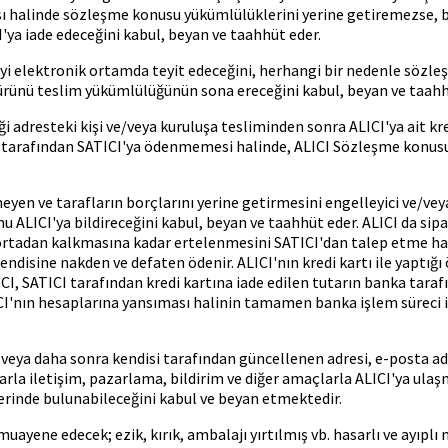
 halinde sözleşme konusu yükümlülüklerini yerine getiremezse, bu 
I'ya iade edeceğini kabul, beyan ve taahhüt eder.
'yi elektronik ortamda teyit edeceğini, herhangi bir nedenle söz
 ürünü teslim yükümlülüğünün sona ereceğini kabul, beyan ve taahh
 adresteki kişi ve/veya kuruluşa tesliminden sonra ALICI'ya ait kre
 tarafından SATICI'ya ödenmemesi halinde, ALICI Sözleşme konusu ür
yen ve tarafların borçlarını yerine getirmesini engelleyici ve/veya
 ALICI'ya bildireceğini kabul, beyan ve taahhüt eder. ALICI da sip
ortadan kalkmasına kadar ertelenmesini SATICI'dan talep etme hakkı
endisine nakden ve defaten ödenir. ALICI'nın kredi kartı ile yaptığı 
LICI, SATICI tarafından kredi kartına iade edilen tutarın banka tara
CI'nın hesaplarına yansıması halinin tamamen banka işlem süreci ile
eya daha sonra kendisi tarafından güncellenen adresi, e-posta adres
rla iletişim, pazarlama, bildirim ve diğer amaçlarla ALICI'ya ula
tlerinde bulunabileceğini kabul ve beyan etmektedir.
ene edecek; ezik, kırık, ambalajı yırtılmış vb. hasarlı ve ayıplı