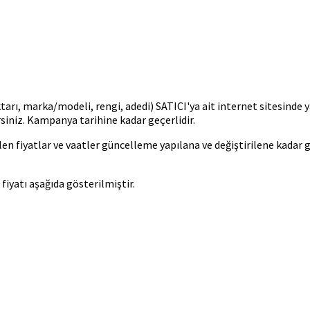
ktarı, marka/modeli, rengi, adedi) SATICI'ya ait internet sitesind
rsiniz. Kampanya tarihine kadar geçerlidir.
dilen fiyatlar ve vaatler güncelleme yapılana ve değiştirilene kadar ge
iyatı aşağıda gösterilmiştir.