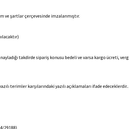
üm ve şartlar çerçevesinde imzalanmıştır.
ılacaktır)
ayladığı takdirde sipariş konusu bedeli ve varsa kargo ücreti, verg
ı terimler karşılarındaki yazılı açıklamaları ifade edeceklerdir..
14/29188)