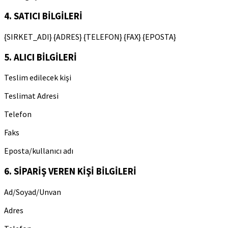
4. SATICI BİLGİLERİ
{SIRKET_ADI} {ADRES} {TELEFON} {FAX} {EPOSTA}
5. ALICI BİLGİLERİ
Teslim edilecek kişi
Teslimat Adresi
Telefon
Faks
Eposta/kullanıcı adı
6. SİPARİŞ VEREN KİŞİ BİLGİLERİ
Ad/Soyad/Unvan
Adres