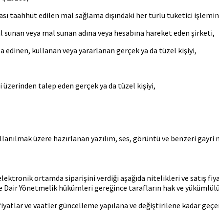
ası taahhüt edilen mal sağlama dışındaki her türlü tüketici işlemi
al sunan veya mal sunan adına veya hesabına hareket eden şirketi,
 edinen, kullanan veya yararlanan gerçek ya da tüzel kişiyi,
i üzerinden talep eden gerçek ya da tüzel kişiyi,
llanılmak üzere hazırlanan yazılım, ses, görüntü ve benzeri gayri m
ktronik ortamda siparişini verdiği aşağıda nitelikleri ve satış fiyatı
Dair Yönetmelik hükümleri gereğince tarafların hak ve yükümlülük
n fiyatlar ve vaatler güncelleme yapılana ve değiştirilene kadar geçer