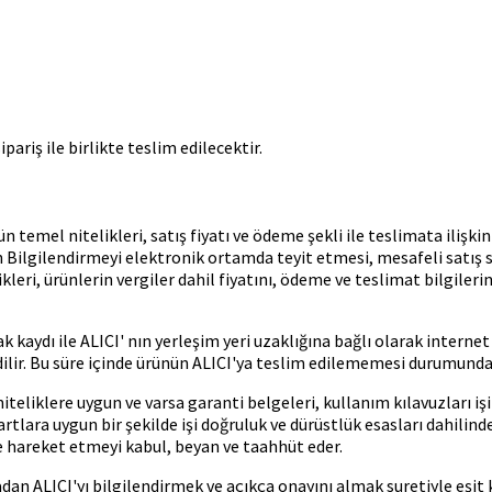
pariş ile birlikte teslim edilecektir.
 temel nitelikleri, satış fiyatı ve ödeme şekli ile teslimata ilişki
 Ön Bilgilendirmeyi elektronik ortamda teyit etmesi, mesafeli satı
ikleri, ürünlerin vergiler dahil fiyatını, ödeme ve teslimat bilgiler
aydı ile ALICI' nın yerleşim yeri uzaklığına bağlı olarak internet 
edilir. Bu süre içinde ürünün ALICI'ya teslim edilememesi durumunda
teliklere uygun ve varsa garanti belgeleri, kullanım kılavuzları işi
lara uygun bir şekilde işi doğruluk ve dürüstlük esasları dahilinde
le hareket etmeyi kabul, beyan ve taahhüt eder.
LICI'yı bilgilendirmek ve açıkça onayını almak suretiyle eşit kalite