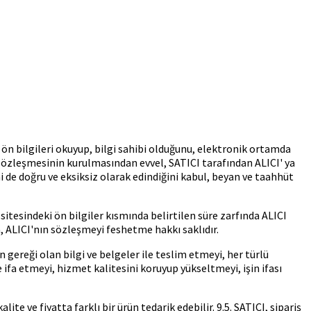
n ön bilgileri okuyup, bilgi sahibi olduğunu, elektronik ortamda
ş sözleşmesinin kurulmasından evvel, SATICI tarafından ALICI' ya
ini de doğru ve eksiksiz olarak edindiğini kabul, beyan ve taahhüt
sitesindeki ön bilgiler kısmında belirtilen süre zarfında ALICI
, ALICI'nın sözleşmeyi feshetme hakkı saklıdır.
n gereği olan bilgi ve belgeler ile teslim etmeyi, her türlü
 ifa etmeyi, hizmet kalitesini koruyup yükseltmeyi, işin ifası
 ve fiyatta farklı bir ürün tedarik edebilir. 9.5. SATICI, sipariş