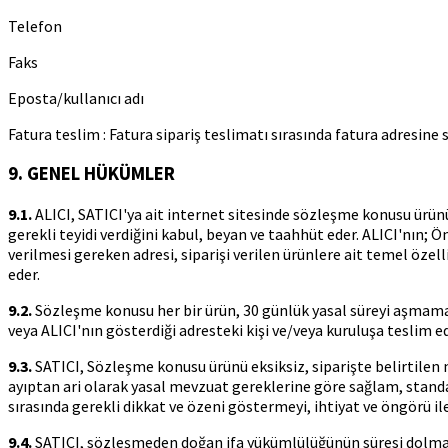
Telefon
Faks
Eposta/kullanıcı adı
Fatura teslim : Fatura sipariş teslimatı sırasında fatura adresine si
9. GENEL HÜKÜMLER
9.1.
ALICI, SATICI'ya ait internet sitesinde sözleşme konusu ürünün
gerekli teyidi verdiğini kabul, beyan ve taahhüt eder. ALICI'nın;
verilmesi gereken adresi, siparişi verilen ürünlere ait temel özell
eder.
9.2.
Sözleşme konusu her bir ürün, 30 günlük yasal süreyi aşmamak k
veya ALICI'nın gösterdiği adresteki kişi ve/veya kuruluşa teslim 
9.3.
SATICI, Sözleşme konusu ürünü eksiksiz, siparişte belirtilen ni
ayıptan ari olarak yasal mevzuat gereklerine göre sağlam, standart
sırasında gerekli dikkat ve özeni göstermeyi, ihtiyat ve öngörü i
9.4.
SATICI, sözleşmeden doğan ifa yükümlülüğünün süresi dolmadan A