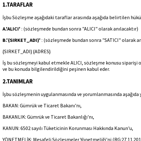
1.TARAFLAR
İşbu Sözleşme aşağıdaki taraflar arasında aşağıda belirtilen hük
A.'ALICI'
: (sözleşmede bundan sonra "ALICI" olarak anılacaktır)
B.'{SIRKET_ADI}'
: (sözleşmede bundan sonra "SATICI" olarak an
{SIRKET_ADI} {ADRES}
İş bu sözleşmeyi kabul etmekle ALICI, sözleşme konusu siparişi on
ve bu konuda bilgilendirildiğini peşinen kabul eder.
2.TANIMLAR
İşbu sözleşmenin uygulanmasında ve yorumlanmasında aşağıda yazıl
BAKAN: Gümrük ve Ticaret Bakanı'nı,
BAKANLIK: Gümrük ve Ticaret Bakanlığı'nı,
KANUN: 6502 sayılı Tüketicinin Korunması Hakkında Kanun'u,
YÖNETMELİK: Mesafeli Sözleşmeler Yönetmeliği'ni (RG:27.11.20