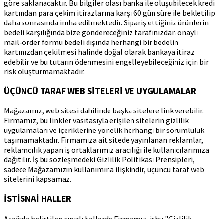
göre saklanacaktır. Bu bilgiler olası banka ile oluşubilecek kredi
kartından para çekim itirazlarına karşı 60 gün süre ile bekletilip
daha sonrasında imha edilmektedir. Sipariş ettiğiniz ürünlerin
bedeli karşılığında bize göndereceğiniz tarafınızdan onaylı
mail-order formu bedeli dışında herhangi bir bedelin
kartınızdan çekilmesi halinde doğal olarak bankaya itiraz
edebilir ve bu tutarın ödenmesini engelleyebileceğiniz için bir
risk oluşturmamaktadır.
ÜÇÜNCÜ TARAF WEB SİTELERİ VE UYGULAMALAR
Mağazamız, web sitesi dahilinde başka sitelere link verebilir.
Firmamız, bu linkler vasıtasıyla erişilen sitelerin gizlilik
uygulamaları ve içeriklerine yönelik herhangi bir sorumluluk
taşımamaktadır. Firmamıza ait sitede yayınlanan reklamlar,
reklamcılık yapan iş ortaklarımız aracılığı ile kullanıcılarımıza
dağıtılır. İş bu sözleşmedeki Gizlilik Politikası Prensipleri,
sadece Mağazamızın kullanımına ilişkindir, üçüncü taraf web
sitelerini kapsamaz.
İSTİSNAİ HALLER
Aşağıda belirtilen sınırlı hallerde Firmamız, işbu "Gizlilik