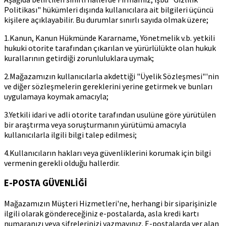
Politikası" hükümleri dışında kullanıcılara ait bilgileri üçüncü
kişilere açıklayabilir. Bu durumlar sınırlı sayıda olmak üzere;
1.Kanun, Kanun Hükmünde Kararname, Yönetmelik v.b. yetkili
hukuki otorite tarafından çıkarılan ve yürürlülükte olan hukuk
kurallarının getirdiği zorunluluklara uymak;
2.Mağazamızın kullanıcılarla akdettiği "Üyelik Sözleşmesi"'nin
ve diğer sözleşmelerin gereklerini yerine getirmek ve bunları
uygulamaya koymak amacıyla;
3.Yetkili idari ve adli otorite tarafından usulüne göre yürütülen
bir araştırma veya soruşturmanın yürütümü amacıyla
kullanıcılarla ilgili bilgi talep edilmesi;
4.Kullanıcıların hakları veya güvenliklerini korumak için bilgi
vermenin gerekli olduğu hallerdir.
E-POSTA GÜVENLİĞİ
Mağazamızın Müşteri Hizmetleri'ne, herhangi bir siparişinizle
ilgili olarak göndereceğiniz e-postalarda, asla kredi kartı
numaranızı veya şifrelerinizi yazmayınız. E-postalarda yer alan