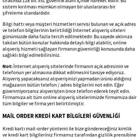
sırasında 128 bit SSL güvenlik alanı içinde hareket edilir. Bu
sistem kırılması mümkün olmayan bir uluslararası bir
şifreleme standardıdır.
Bilgi hattı veya müşteri hizmetleri servisi bulunan ve açık adres
ve telefon bilgilerinin belirtildiği İnternet alışveriş siteleri
günümüzde daha fazla tercih edilmektedir. Bu sayede aklınıza
takılan bütün konular hakkında detaylı bilgi alabilir, online
alışveriş hizmeti sağlayan firmanın güvenirliği konusunda daha
sağlıklı bilgi edinebilirsiniz.
Not:
İnternet alışveriş sitelerinde firmanın açık adresinin ve
telefonun yer almasına dikkat edilmesini tavsiye ediyoruz.
Alışveriş yapacaksanız alışverişinizi yapmadan ürünü aldığınız
mağazanın bütün telefon / adres bilgilerini not edin. Eğer
güvenmiyorsanız alışverişten önce telefon ederek teyit edin.
Firmamıza ait tüm online alışveriş sitelerimizde firmamıza dair
tüm bilgiler ve firma yeri belirtilmiştir.
MAİL ORDER KREDİ KART BİLGİLERİ GÜVENLİĞİ
Kredi kartı mail-order yöntemi ile bize göndereceğiniz kimlik
ve kredi kart bilgileriniz firmamız tarafından gizlilik prensibine