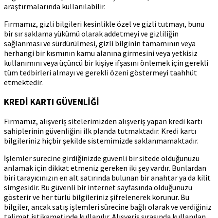
araştırmalarında kullanılabilir.
Firmamız, gizli bilgileri kesinlikle özel ve gizli tutmayı, bunu
bir sır saklama yükümü olarak addetmeyi ve gizliliğin
sağlanması ve sürdürülmesi, gizli bilginin tamamının veya
herhangi bir kısmının kamu alanına girmesini veya yetkisiz
kullanımını veya üçüncü bir kişiye ifşasını önlemek için gerekli
tüm tedbirleri almayı ve gerekli özeni göstermeyi taahhüt
etmektedir.
KREDİ KARTI GÜVENLİĞİ
Firmamız, alışveriş sitelerimizden alışveriş yapan kredi kartı
sahiplerinin güvenliğini ilk planda tutmaktadır. Kredi kartı
bilgileriniz hiçbir şekilde sistemimizde saklanmamaktadır.
İşlemler sürecine girdiğinizde güvenli bir sitede olduğunuzu
anlamak için dikkat etmeniz gereken iki şey vardır. Bunlardan
biri tarayıcınızın en alt satırında bulunan bir anahtar ya da kilit
simgesidir. Bu güvenli bir internet sayfasında olduğunuzu
gösterir ve her türlü bilgileriniz şifrelenerek korunur. Bu
bilgiler, ancak satış işlemleri sürecine bağlı olarak ve verdiğiniz
talimat istikametinde kullanılır. Alışveriş sırasında kullanılan