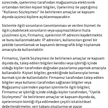
sürecinde, üyelerimiz tarafından mağazamıza elektronik
ortamdan iletilen kişisel bilgiler, Üyelerimiz ile yaptığımız
"Kullanıcı Sözleşmesi" ile belirlenen amaçlar ve kapsam
dışında üçüncü kişilere açıklanmayacaktır.
Sistemle ilgili sorunların tanımlanması ve verilen hizmet ile
ilgili çıkabilecek sorunların veya uyuşmazlıkların hızla
çözülmesi için, Firmamız, üyelerinin IP adresini kaydetmekte
ve bunu kullanmaktadır. IP adresleri, kullanıcıları genel bir
şekilde tanımlamak ve kapsamlı demografik bilgi toplamak
amacıyla da kullanılabilir.
Firmamız, Üyelik Sözleşmesi ile belirlenen amaçlar ve kapsam
dışında da, talep edilen bilgileri kendisi veya işbirliği içinde
olduğu kişiler tarafından doğrudan pazarlama yapmak amacıyla
kullanabilir. Kişisel bilgiler, gerektiğinde kullanıcıyla temas
kurmak için de kullanılabilir. Firmamız tarafından talep edilen
bilgiler veya kullanıcı tarafından sağlanan bilgiler veya
Mağazamız üzerinden yapılan işlemlerle ilgili bilgiler;
Firmamız ve işbirliği içinde olduğu kişiler tarafından, "Üyelik
Sözleşmesi" ile belirlenen amaçlar ve kapsam dışında da,
üyelerimizin kimliği ifşa edilmeden çeşitli istatistiksel
değerlendirmeler, veri tabanı oluşturma ve pazar