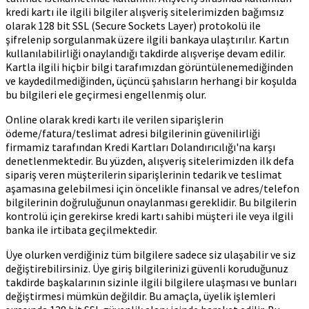
kredi kartı ile ilgili bilgiler alışveriş sitelerimizden bağımsız
olarak 128 bit SSL (Secure Sockets Layer) protokolü ile
şifrelenip sorgulanmak üzere ilgili bankaya ulaştırılır. Kartın
kullanılabilirliği onaylandığı takdirde alışverişe devam edilir.
Kartla ilgili hiçbir bilgi tarafımızdan görüntülenemediğinden
ve kaydedilmediğinden, üçüncü şahısların herhangi bir koşulda
bu bilgileri ele geçirmesi engellenmiş olur.
Online olarak kredi kartı ile verilen siparişlerin
ödeme/fatura/teslimat adresi bilgilerinin güvenilirliği
firmamiz tarafından Kredi Kartları Dolandırıcılığı'na karşı
denetlenmektedir. Bu yüzden, alışveriş sitelerimizden ilk defa
sipariş veren müşterilerin siparişlerinin tedarik ve teslimat
aşamasına gelebilmesi için öncelikle finansal ve adres/telefon
bilgilerinin doğruluğunun onaylanması gereklidir. Bu bilgilerin
kontrolü için gerekirse kredi kartı sahibi müşteri ile veya ilgili
banka ile irtibata geçilmektedir.
Üye olurken verdiğiniz tüm bilgilere sadece siz ulaşabilir ve siz
değiştirebilirsiniz. Üye giriş bilgilerinizi güvenli koruduğunuz
takdirde başkalarının sizinle ilgili bilgilere ulaşması ve bunları
değiştirmesi mümkün değildir. Bu amaçla, üyelik işlemleri